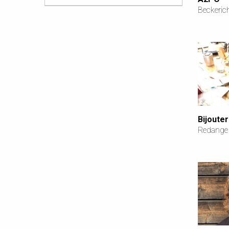
Beckeric
Bijoute
Redange