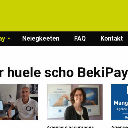
ay
Neiegkeeten
FAQ
Kontakt
r huele scho BekiPay
Agence d'assurances
Agence