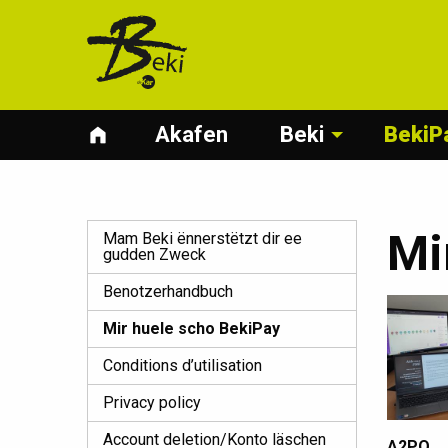
Akafen
Beki
BekiP
Mi
Mam Beki ënnerstëtzt dir ee
gudden Zweck
Benotzerhandbuch
Mir huele scho BekiPay
Conditions d’utilisation
Privacy policy
Account deletion/Konto läschen
A2PO