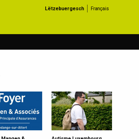
Lëtzebuergesch
Français
 Mangen &
Autisme Luxembourg