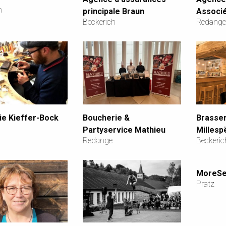
h
principale Braun
Associ
Beckerich
Redange
rie Kieffer-Bock
Boucherie &
Brasser
Partyservice Mathieu
Milles
Redange
Beckeric
MoreSe
Pratz