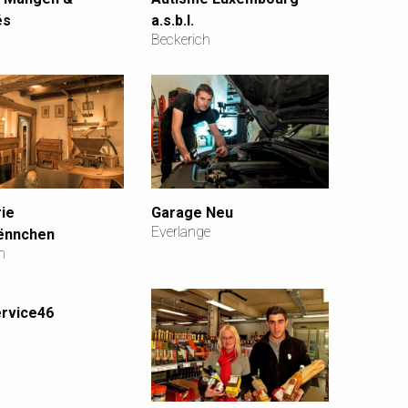
és
a.s.b.l.
Beckerich
ie
Garage Neu
Everlange
pënnchen
h
rvice46