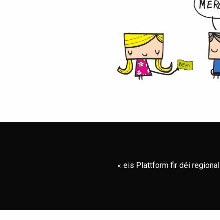
« eis Plattform fir déi region