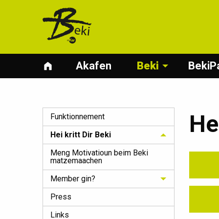
Akafen
Beki
BekiP
Hei
Funktionnement
Hei kritt Dir Beki
Meng Motivatioun beim Beki
matzemaachen
Member gin?
Press
Links