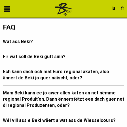
FAQ
Wat ass Beki?
Fir wat soll de Beki gutt sinn?
Ech kann dach och mat Euro regional akafen, also
ännert de Beki jo guer näischt, oder?
Mam Beki kann ee jo awer alles kafen an net nëmme
regional Produit’en. Dann ënnerstëtzt een dach guer net
di regional Produzenten, oder?
Wéi vill ass e Beki wäert a wat ass de Wiesselcours?