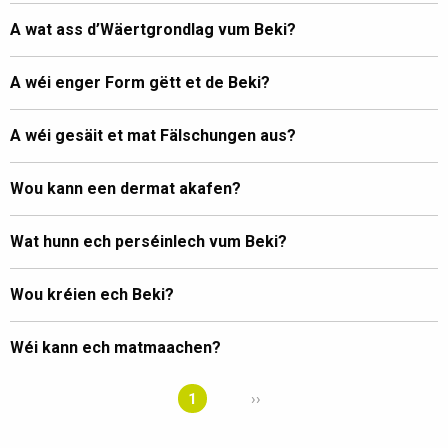
A wat ass d’Wäertgrondlag vum Beki?
A wéi enger Form gëtt et de Beki?
A wéi gesäit et mat Fälschungen aus?
Wou kann een dermat akafen?
Wat hunn ech perséinlech vum Beki?
Wou kréien ech Beki?
Wéi kann ech matmaachen?
1
››