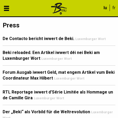
Press
De Contacto bericht iwwert de Beki.
Luxemburger Wort
Beki reloaded. Een Artikel iwwert déi nei Beki am
Luxemburger Wort
Luxemburger Wort
Forum Ausgab iwwert Geld, mat engem Artikel vum Beki
Coordinateur Max Hilbert
Luxemburger Wort
RTL Reportage iwwert d'Série Limitée als Hommage un
de Camille Gira
Luxemburger Wort
Der „Beki“ als Vorbild für die Weltrevolution
Luxemburger
Wort