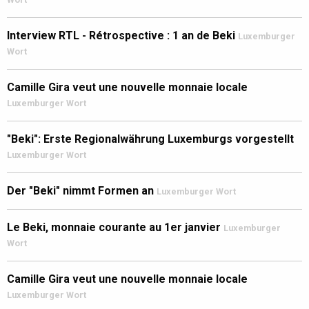
Interview RTL - Rétrospective : 1 an de Beki
Luxemburger
Wort
Camille Gira veut une nouvelle monnaie locale
Luxemburger Wort
"Beki": Erste Regionalwährung Luxemburgs vorgestellt
Luxemburger Wort
Der "Beki" nimmt Formen an
Luxemburger Wort
Le Beki, monnaie courante au 1er janvier
Luxemburger
Wort
Camille Gira veut une nouvelle monnaie locale
Luxemburger Wort