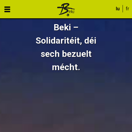
Beki –
Solidaritéit, déi
sech bezuelt
mécht.