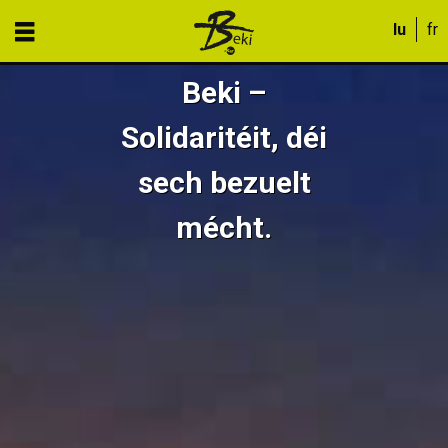
Beki –
Solidaritéit, déi
sech bezuelt
mécht.