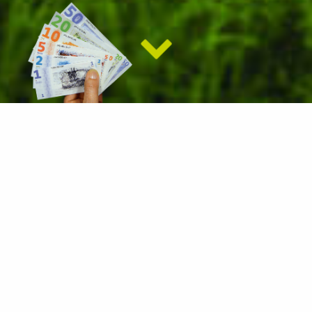
Beki...
fir mech