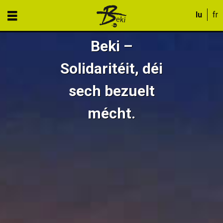
Beki –
Solidaritéit, déi
sech bezuelt
mécht.